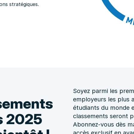
ions stratégiques.
Soyez parmi les premi
sements
employeurs les plus at
étudiants du monde e
s 2025
classements seront pub
Abonnez-vous dès ma
accès exclusif en ava